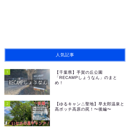
人気記事
1
【千葉県】手賀の丘公園
「RECAMPしょうなん」のまと
め！
2
【ゆるキャン△聖地】早太郎温泉と
高ボッチ高原の罠！〜後編〜