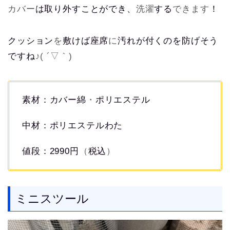
カバー
は取り外すことができ、
洗濯
する
できます
！
クッション
を
敷けば座席
に
汚れが付くのを防げそう
ですね
♪( ´
▽｀
)
素材：カバー綿
・
ポリエステル
中材：ポリエステルわた
値段：2990円
（
税込
）
ミニスツール