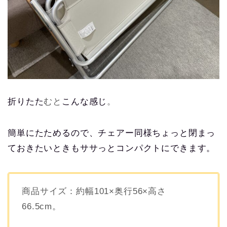
折りたた
むと
こんな感じ
。
簡単にたためるので、チェアー同様ちょっと閉まっ
ておきたいときもササっとコンパクトにできます。
商品サイズ：約幅
101×
奥行
56×
高さ
66.5cm
。