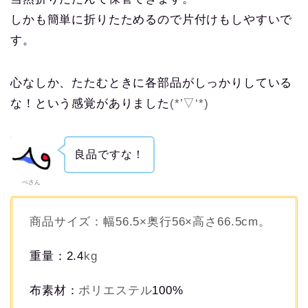
しかも簡単に折りたためるので片付けもしやすいで
す。
心なしか、たたむときに各部品がしっかりしている
な！という感覚がありました
(*’
▽
‘*)
良品ですな！
ぺさん
商品サイズ：幅
56.5×
奥行
56×
高さ
66.5cm
。
重量：2.4
kg
布素材：
ポリエステル
100%