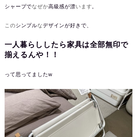
シャープで
なぜか
高級感が漂
います
。
この
シンプル
な
デザインが好きで、
一人暮らししたら家具は全部無印で
揃えるんや！！
って思ってましたw