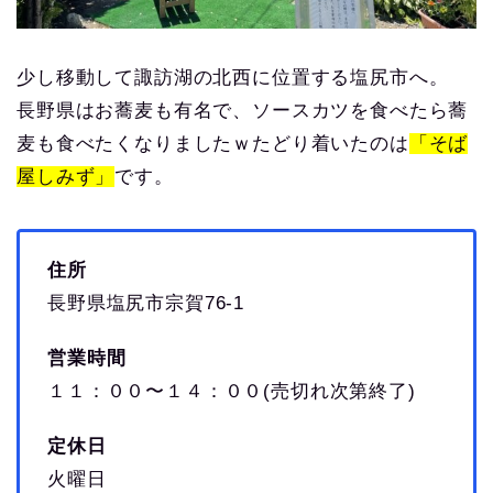
少し移動して諏訪湖の北西に位置する塩尻市へ。
長野県はお蕎麦も有名で、ソースカツを食べたら蕎
麦も食べたくなりましたｗたどり着いたのは
「そば
屋
しみず」
です。
住所
長野県塩尻市宗賀76-1
営業時間
１１：００〜１４：００(売切れ次第終了)
定休日
火曜日