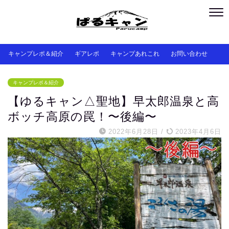
キャンプレポ＆紹介
ギアレポ
キャンプあれこれ
お問い合わせ
キャンプレポ＆紹介
【ゆるキャン△聖地】早太郎温泉と高
ボッチ高原の罠！〜後編〜
2022年6月28日
/
2023年4月6日