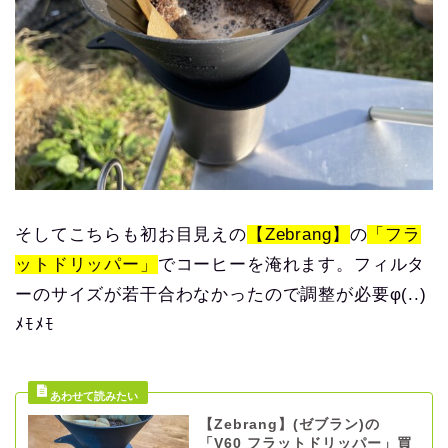
そしてこちらも初お目見えの
【
Zebrang
】
の
「フラ
ットドリッパー」
でコーヒーを淹れます。フィルタ
ーのサイズが若干合わなかったので調整が必要φ(..)
ﾒﾓﾒﾓ
【Zebrang】(ゼブラン)の
「V60 フラットドリッパー」買