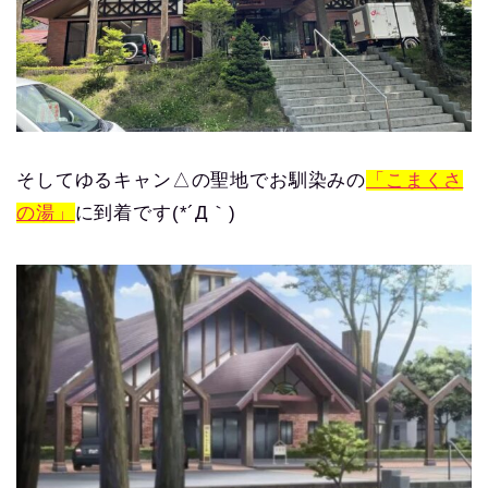
そしてゆるキャン△の聖地でお馴染みの
「こまくさ
の湯」
に到着です(*´Д｀)