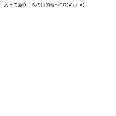
入って撤収！次の目的地へGO(๑´ڡ`๑)