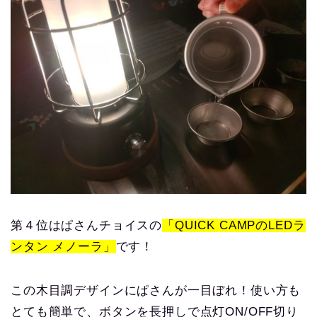
第４位はぱさんチョイスの
「QUICK CAMPのLEDラ
ンタン メノーラ」
です！
この木目調デザインにぱさんが一目ぼれ！使い方も
とても簡単で、ボタンを長押しで点灯ON/OFF切り