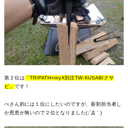
第２位は
「TRIPATH×myX別注TW-KUSABIクサ
ビ」
です！
ぺさん的には１位にしたいのですが、薪割担当者し
か恩恵が無いので２位となりました(;´Д｀)