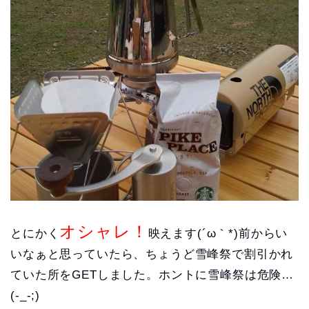
オシャレ！
とにかく
映えます(´ω｀*)前からい
いなぁと思っていたら、ちょうど雪峰祭で割引かれ
ていた所をGETしました。ホントに雪峰祭は危険…
(-_-;)