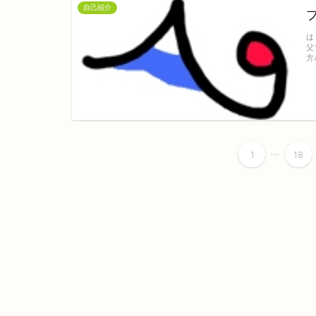
自己紹介
は
父
方
...
1
18