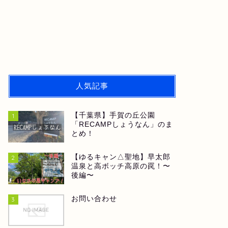
人気記事
【千葉県】手賀の丘公園
1
「RECAMPしょうなん」のま
とめ！
【ゆるキャン△聖地】早太郎
2
温泉と高ボッチ高原の罠！〜
後編〜
お問い合わせ
3