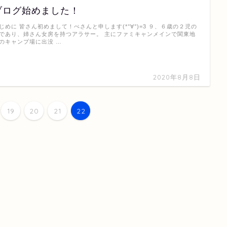
ブログ始めました！
じめに 皆さん初めまして！ぺさんと申します(*°∀°)=3 ９、６歳の２児の
であり、姉さん女房を持つアラサー。 主にファミキャンメインで関東地
のキャンプ場に出没 …
2020年8月8日
19
20
21
22