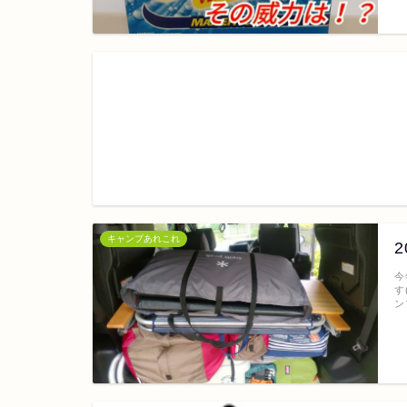
キャンプあれこれ
今
す
ン