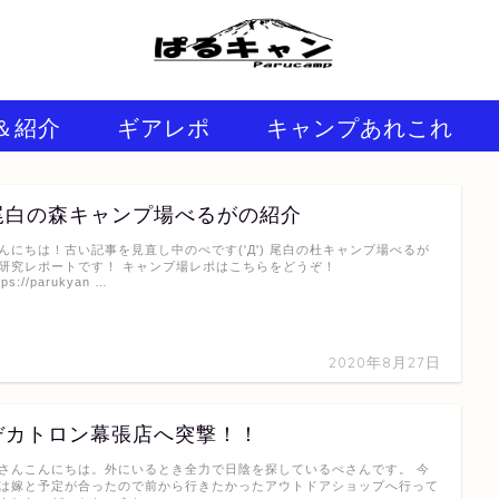
＆紹介
ギアレポ
キャンプあれこれ
尾白の森キャンプ場べるがの紹介
んにちは！古い記事を見直し中のぺです('Д') 尾白の杜キャンプ場べるが
研究レポートです！ キャンプ場レポはこちらをどうぞ！
tps://parukyan …
2020年8月27日
デカトロン幕張店へ突撃！！
さんこんにちは。外にいるとき全力で日陰を探しているぺさんです。 今
は嫁と予定が合ったので前から行きたかったアウトドアショップへ行って