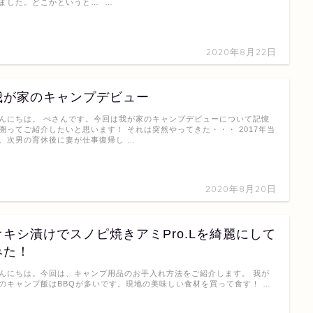
ました。どこかというと… …
2020年8月22日
我が家のキャンプデビュー
んにちは。 ぺさんです。今回は我が家のキャンプデビューについて記憶
溯ってご紹介したいと思います！ それは突然やってきた・・・ 2017年当
、次男の育休後に妻が仕事復帰し …
2020年8月20日
オキシ漬けでスノピ焼きアミPro.Lを綺麗にして
みた！
んにちは。今回は、キャンプ用品のお手入れ方法をご紹介します。 我が
のキャンプ飯はBBQが多いです。現地の美味しい食材を買って食す！ …