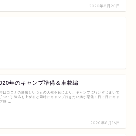
2020年8月20日
2020年のキャンプ準備＆車載編
年はコロナの影響といつもの天候不良により、キャンプに行けずじまいで
(´･ω･`) 気温も上がると同時にキャンプ行きたい病が悪化！日に日にキャ
プ熱 …
2020年8月16日