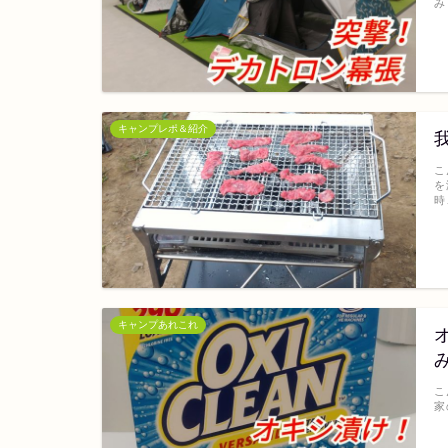
み
キャンプレポ＆紹介
こ
を
時
キャンプあれこれ
こ
家