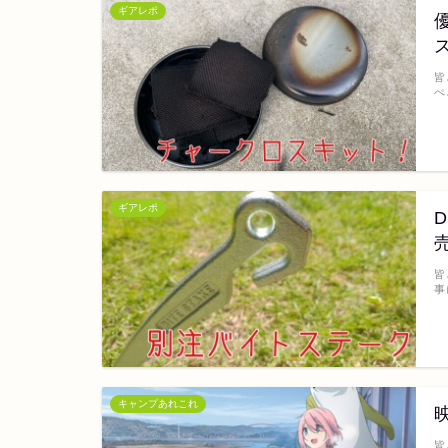
ギアレポ
優
皆
ぺ
ギアレポ
皆
事
キャンプあれこれ
皆