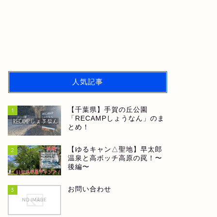
人気記事
【千葉県】手賀の丘公園
1
「RECAMPしょうなん」のま
とめ！
【ゆるキャン△聖地】早太郎
2
温泉と高ボッチ高原の罠！〜
後編〜
お問い合わせ
3