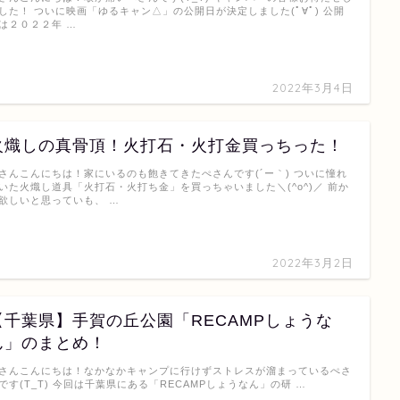
した！ ついに映画「ゆるキャン△」の公開日が決定しました(ﾟ∀ﾟ) 公開
は２０２２年 …
2022年3月4日
火熾しの真骨頂！火打石・火打金買っちった！
さんこんにちは！家にいるのも飽きてきたぺさんです(´ー｀) ついに憧れ
いた火熾し道具「火打石・火打ち金」を買っちゃいました＼(^o^)／ 前か
欲しいと思っていも、 …
2022年3月2日
【千葉県】手賀の丘公園「RECAMPしょうな
ん」のまとめ！
さんこんにちは！なかなかキャンプに行けずストレスが溜まっているぺさ
です(T_T) 今回は千葉県にある「RECAMPしょうなん」の研 …