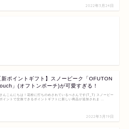
2022年3月24日
【新ポイントギフト】スノーピーク「OFUTON
Pouch」(オフトンポーチ)が可愛すぎる！
さんこんにちは！花粉に打ちのめされているぺさんです(T_T) スノーピー
ポイントで交換できるポイントギフトに新しい商品が追加されま …
2022年3月19日