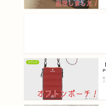
ギアレポ
皆
ク