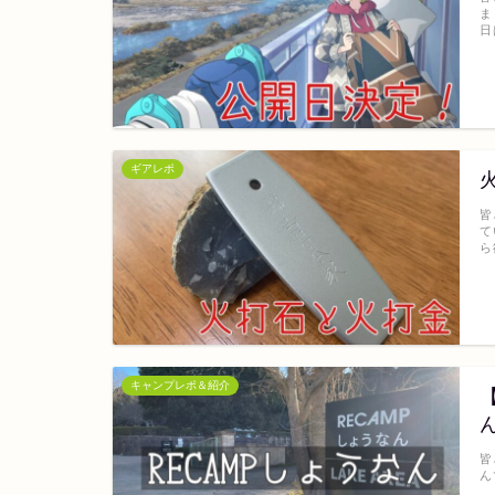
ま
日
ギアレポ
皆
て
ら
キャンプレポ＆紹介
皆
ん