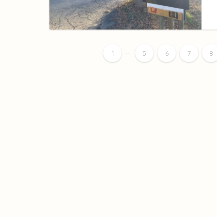
...
1
5
6
7
8