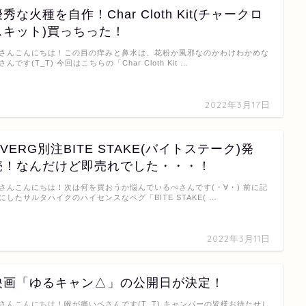
秀な火種を自作！Char Cloth Kit(チャークロ
スキット)買っちった！
さんこんにちは！この目の痒みと鼻水は、花粉か風邪なのかわけわかめな
さんです(T_T) 今回はこちらの「Char Cloth Kit …
2022年3月17日
DVERG別注BITE STAKE(バイトステーク)発
売！なんだけど即売れでした・・・！
さんこんにちは！次は何を買おうか悩んでいるぺさんです(・∀・) 前に記
にしたサルタハイクのハイセンスなペグ「BITE STAKE( …
2022年3月11日
映画「ゆるキャン△」の公開日が決定！
さんこんにちは！喉が痛いペさんです(T_T) キャンパーの皆様お待たせし