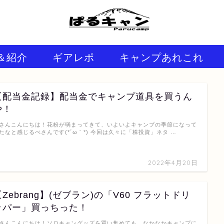
＆紹介
ギアレポ
キャンプあれこれ
【配当金記録】配当金でキャンプ道具を買うん
や！
さんこんにちは！花粉が弱まってきて、いよいよキャンプの季節になって
たなと感じるぺさんです(*´ω｀*) 今回は久々に「株投資」ネタ …
2022年4月20日
【Zebrang】(ゼブラン)の「V60 フラットドリ
ッパー」買っちった！
さんこんにちは！ソロキャングッズを買い集めても、なかなかキャンプに