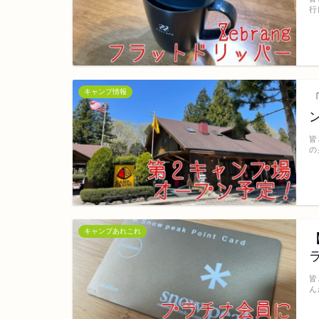
行
キャンプ情報
皆
の
キャンプあれこれ
皆
ん