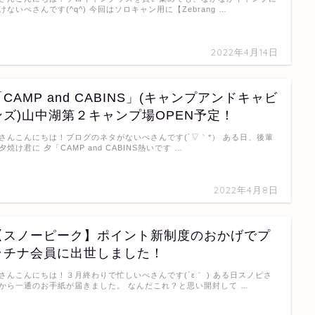
けないぺさんです(^q^) 今回はソロキャン用に【Zebrang …
2022年4月14日
「CAMP and CABINS」(キャンプアンドキャビ
ンズ)山中湖第２キャンプ場OPEN予定！
さんこんにちは！ブログのネタがないぺさんです(´▽｀*） ある日、後輩
夕焼け君に 夕「CAMP and CABINS熱いです …
2022年4月8日
【スノーピーク】ポイント新制度のおかげでプ
ラチナ会員に出世しました！
さんこんにちは！３月終わりで忙しいぺさんです(´ε｀ ) ある日スノピさ
から一通のお手紙が届きました。 なんだこれ？と思い開封して …